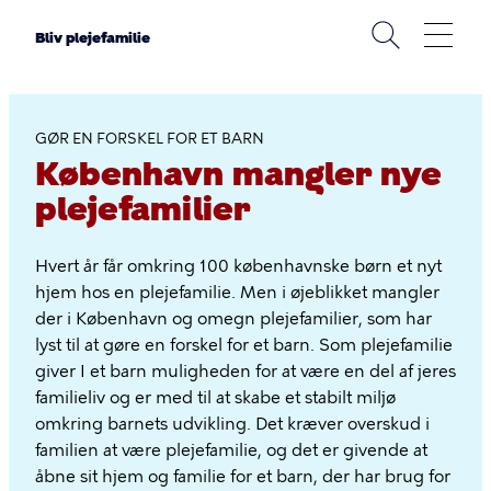
Gå
til
Bliv plejefamilie
hovedindhold
Bliv
plejefamilie
GØR EN FORSKEL FOR ET BARN
København mangler nye
plejefamilier
Hvert år får omkring 100 københavnske børn et nyt
hjem hos en plejefamilie. Men i øjeblikket mangler
der i København og omegn plejefamilier, som har
lyst til at gøre en forskel for et barn. Som plejefamilie
giver I et barn muligheden for at være en del af jeres
familieliv og er med til at skabe et stabilt miljø
omkring barnets udvikling. Det kræver overskud i
familien at være plejefamilie, og det er givende at
åbne sit hjem og familie for et barn, der har brug for