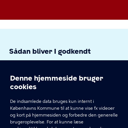
Sådan bliver I godkendt
Hvis du og din familie ønsker at blive plejefamilie til
døgnpleje eller støttefamilie, skal I kontakte det
Denne hjemmeside bruger
lokale socialtilsyn, som står for godkendelsen. I kan
Cookieindstillinger
finde et ansøgningsskema på de enkelte tilsyns
cookies
hjemmesider.
De indsamlede data bruges kun internt i
Københavns Kommune til at kunne vise fx videoer
og kort på hjemmesiden og forbedre den generelle
brugeroplevelse. For at kunne læse